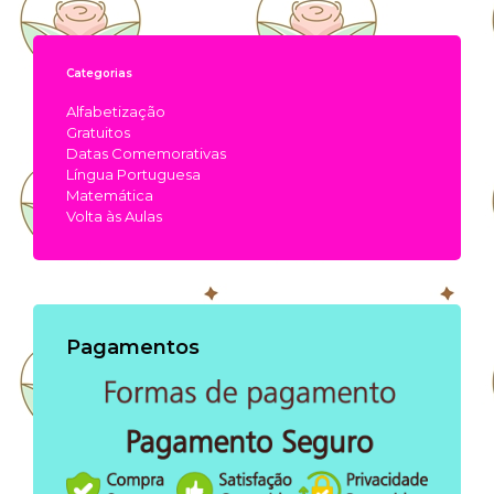
Categorias
Alfabetização
Gratuitos
Datas Comemorativas
Língua Portuguesa
Matemática
Volta às Aulas
Pagamentos