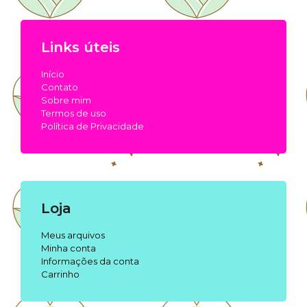
Links úteis
Início
Contato
Sobre mim
Termos de uso
Política de Privacidade
Loja
Meus arquivos
Minha conta
Informações da conta
Carrinho