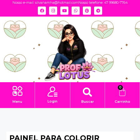
Nosso e-mail:
silvanamha@hotmail.com
Nosso telefone: 47 99680-7764
0
Login
Menu
Buscar
Carrinho
PAINEL PARA COLORIR