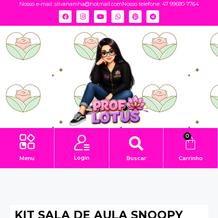
Nosso e-mail:
silvanamha@hotmail.com
Nosso telefone: 47 99680-7764
0
Login
Menu
Buscar
Carrinho
KIT SALA DE AULA SNOOPY