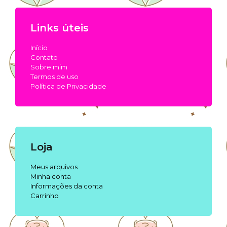
Links úteis
Início
Contato
Sobre mim
Termos de uso
Política de Privacidade
Loja
Meus arquivos
Minha conta
Informações da conta
Carrinho