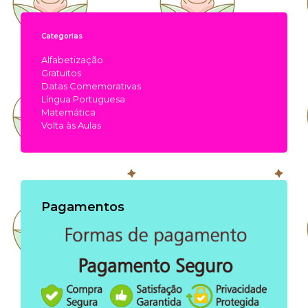
Categorias
Alfabetização
Gratuitos
Datas Comemorativas
Língua Portuguesa
Matemática
Volta às Aulas
Pagamentos