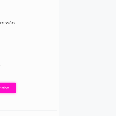
pressão
0
0
rinho