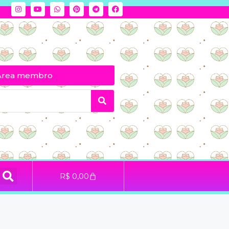
Área membro
R$
0,00