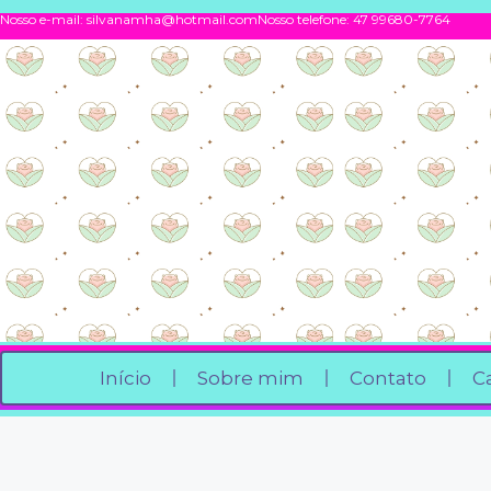
Nosso e-mail:
silvanamha@hotmail.com
Nosso telefone: 47 99680-7764
Início
Sobre mim
Contato
C