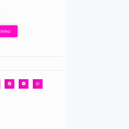
0
rinho