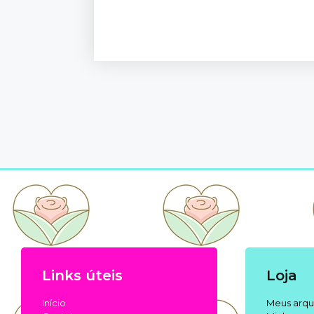
Links úteis
Loja
Início
Meus arqu