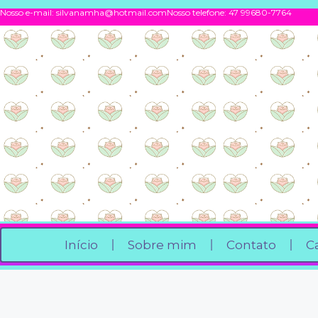
Nosso e-mail:
silvanamha@hotmail.com
Nosso telefone: 47 99680-7764
Início
Sobre mim
Contato
C