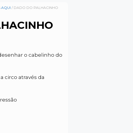
 AQUI
/ DADO DO PALHACINHO
LHACINHO
u desenhar o cabelinho do
a circo através da
pressão