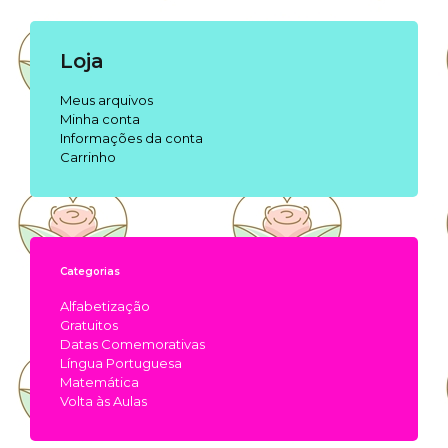
Loja
Meus arquivos
Minha conta
Informações da conta
Carrinho
Categorias
Alfabetização
Gratuitos
Datas Comemorativas
Língua Portuguesa
Matemática
Volta às Aulas