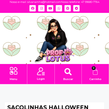
Nosso e-mail:
silvanamha@hotmail.com
Nosso telefone: 47 99680-7764
0
Login
Menu
Buscar
Carrinho
SACOLINHAS HALLOWEEN