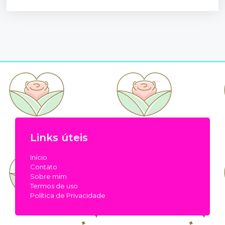
Links úteis
Início
Contato
Sobre mim
Termos de uso
Política de Privacidade