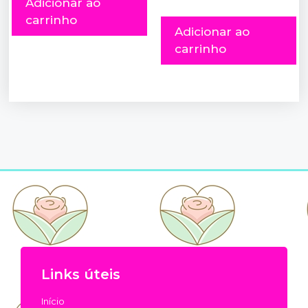
Adicionar ao
carrinho
Adicionar ao
carrinho
Links úteis
Início