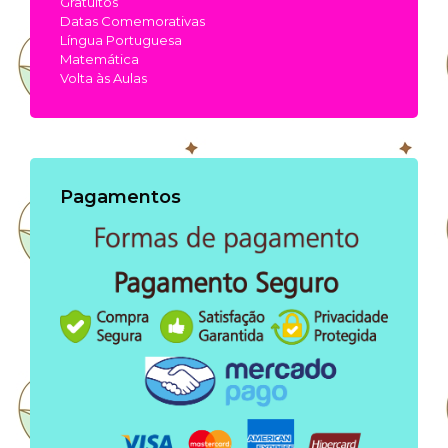
Gratuitos
Datas Comemorativas
Língua Portuguesa
Matemática
Volta às Aulas
Pagamentos