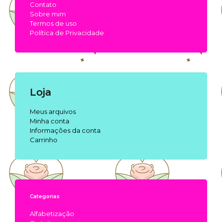
Contato
Sobre mim
Termos de uso
Política de Privacidade
Loja
Meus arquivos
Minha conta
Informações da conta
Carrinho
Categorias
Alfabetização