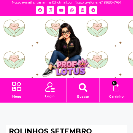
Nosso e-mail:
silvanamha@hotmail.com
Nosso telefone: 47 99680-7764
0
Login
Menu
Buscar
Carrinho
ROLINHOS SETEMBRO