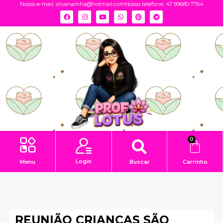
Nosso e-mail:
silvanamha@hotmail.com
Nosso telefone: 47 99680-7764
0
Login
Menu
Buscar
Carrinho
REUNIÃO CRIANÇAS SÃO