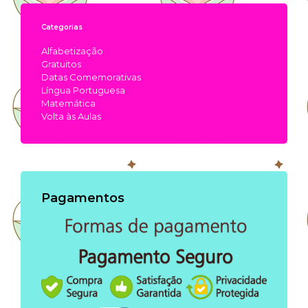
Categorias
Alfabetização
Gratuitos
Datas Comemorativas
Língua Portuguesa
Matemática
Volta às Aulas
Pagamentos