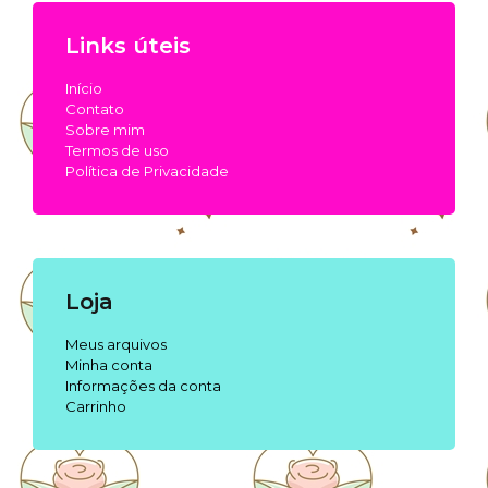
Links úteis
Início
Contato
Sobre mim
Termos de uso
Política de Privacidade
Loja
Meus arquivos
Minha conta
Informações da conta
Carrinho