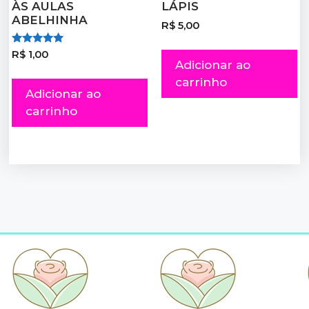
ÀS AULAS
LÁPIS
ABELHINHA
R$
5,00
Avaliação
R$
1,00
5.00
Adicionar ao
de 5
carrinho
Adicionar ao
carrinho