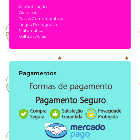
Alfabetização
Gratuitos
Datas Comemorativas
Língua Portuguesa
Matemática
Volta às Aulas
Pagamentos