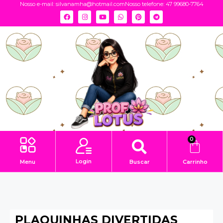
Nosso e-mail:
silvanamha@hotmail.com
Nosso telefone: 47 99680-7764
0
Login
Menu
Buscar
Carrinho
PLAQUINHAS DIVERTIDAS