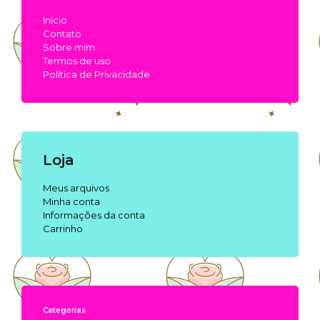
Início
Contato
Sobre mim
Termos de uso
Política de Privacidade
Loja
Meus arquivos
Minha conta
Informações da conta
Carrinho
Categorias