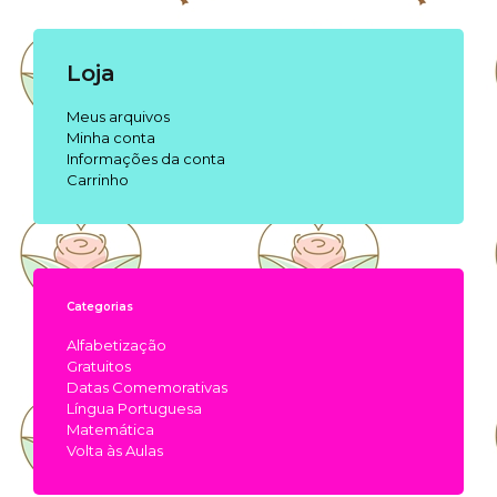
Loja
Meus arquivos
Minha conta
Informações da conta
Carrinho
Categorias
Alfabetização
Gratuitos
Datas Comemorativas
Língua Portuguesa
Matemática
Volta às Aulas