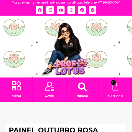
Nosso e-mail:
silvanamha@hotmail.com
Nosso telefone: 47 99680-7764
0
Login
Menu
Buscar
Carrinho
PAINEL OUTUBRO ROSA