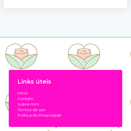
Links úteis
Início
Contato
Sobre mim
Termos de uso
Política de Privacidade