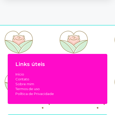
Links úteis
Início
Contato
Sobre mim
Termos de uso
Política de Privacidade