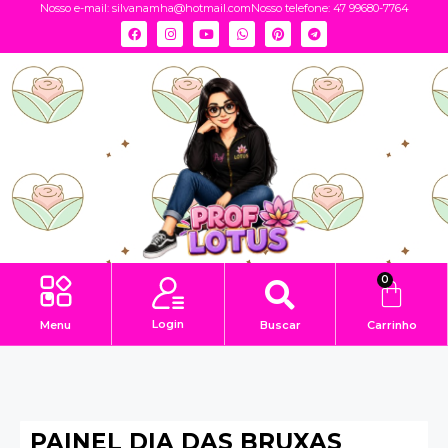
Nosso e-mail:
silvanamha@hotmail.com
Nosso telefone: 47 99680-7764
0
Login
Menu
Buscar
Carrinho
PAINEL DIA DAS BRUXAS