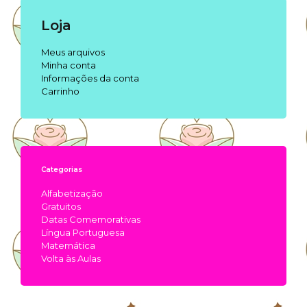
Loja
Meus arquivos
Minha conta
Informações da conta
Carrinho
Categorias
Alfabetização
Gratuitos
Datas Comemorativas
Língua Portuguesa
Matemática
Volta às Aulas