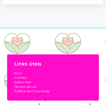
Links úteis
Início
Contato
Sobre mim
Termos de uso
Política de Privacidade