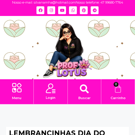
Nosso e-mail:
silvanamha@hotmail.com
Nosso telefone: 47 99680-7764
0
Login
Menu
Buscar
Carrinho
LEMBRANCINHAS DIA DO