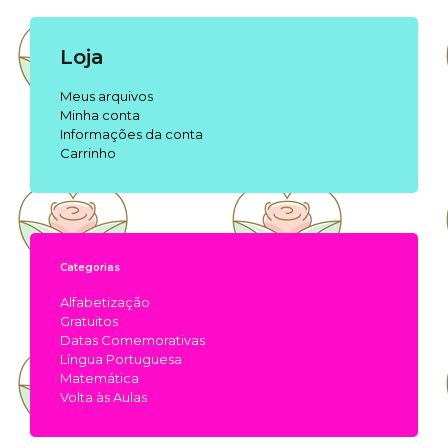
Loja
Meus arquivos
Minha conta
Informações da conta
Carrinho
Categorias
Alfabetização
Gratuitos
Datas Comemorativas
Língua Portuguesa
Matemática
Volta às Aulas