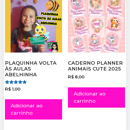
PLAQUINHA VOLTA
CADERNO PLANNER
ÀS AULAS
ANIMAIS CUTE 2025
ABELHINHA
R$
8,00
Avaliação
R$
1,00
5.00
Adicionar ao
de 5
carrinho
Adicionar ao
carrinho