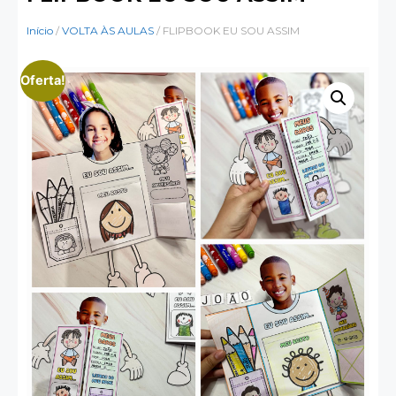
Início
/
VOLTA ÀS AULAS
/ FLIPBOOK EU SOU ASSIM
Oferta!