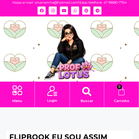
Nosso e-mail:
silvanamha@hotmail.com
Nosso telefone: 47 99680-7764
0
Login
Menu
Buscar
Carrinho
FLIPBOOK EU SOU ASSIM