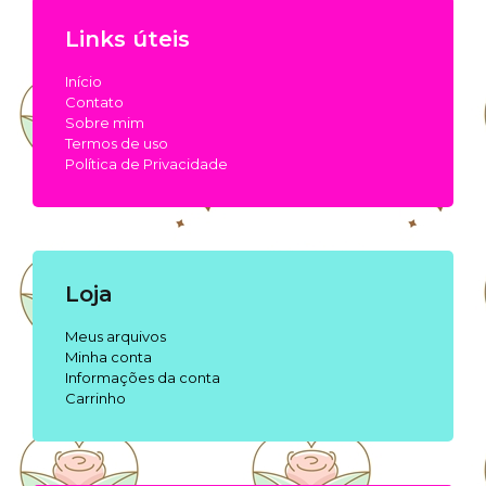
Links úteis
Início
Contato
Sobre mim
Termos de uso
Política de Privacidade
Loja
Meus arquivos
Minha conta
Informações da conta
Carrinho