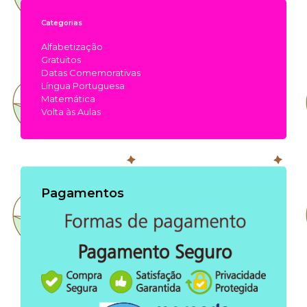
Categorias
Alfabetização
Gratuitos
Datas Comemorativas
Língua Portuguesa
Matemática
Volta às Aulas
Pagamentos