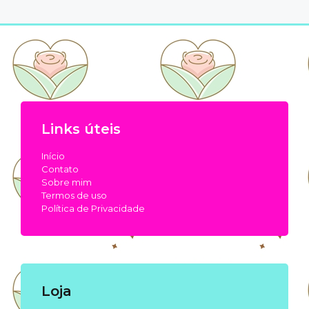
Links úteis
Início
Contato
Sobre mim
Termos de uso
Política de Privacidade
Loja