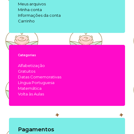
Meus arquivos
Minha conta
Informações da conta
Carrinho
Categorias
Alfabetização
Gratuitos
Datas Comemorativas
Língua Portuguesa
Matemática
Volta às Aulas
Pagamentos