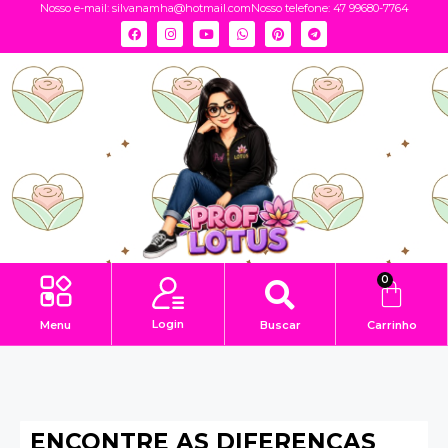
Nosso e-mail:
silvanamha@hotmail.com
Nosso telefone: 47 99680-7764
0
Login
Menu
Buscar
Carrinho
ENCONTRE AS DIFERENÇAS