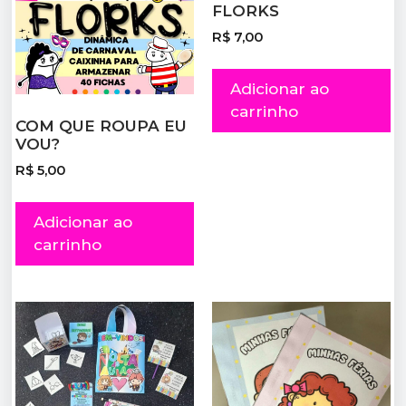
FLORKS
R$
7,00
Adicionar ao
carrinho
COM QUE ROUPA EU
VOU?
R$
5,00
Adicionar ao
carrinho