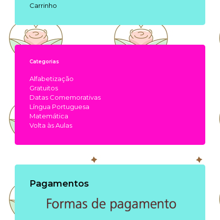
Carrinho
Categorias
Alfabetização
Gratuitos
Datas Comemorativas
Língua Portuguesa
Matemática
Volta às Aulas
Pagamentos