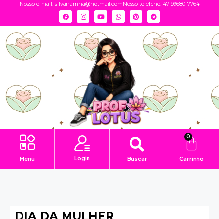
Nosso e-mail:
silvanamha@hotmail.com
Nosso telefone: 47 99680-7764
0
Login
Menu
Buscar
Carrinho
DIA DA MULHER