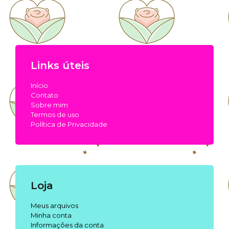
Links úteis
Início
Contato
Sobre mim
Termos de uso
Política de Privacidade
Loja
Meus arquivos
Minha conta
Informações da conta