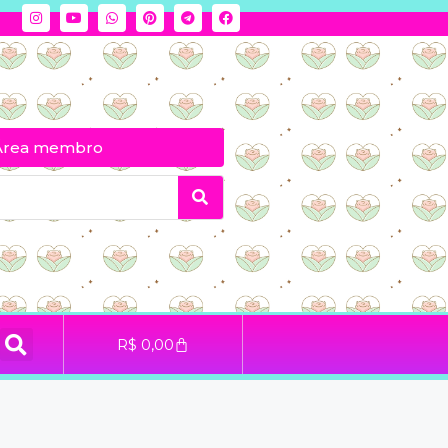
Área membro
R$
0,00