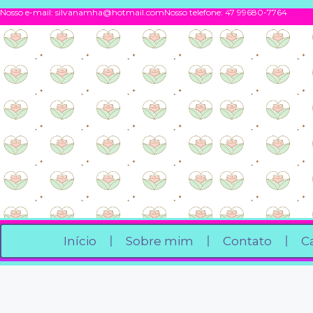
Nosso e-mail:
silvanamha@hotmail.com
Nosso telefone: 47 99680-7764
Início
Sobre mim
Contato
C