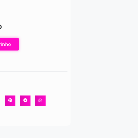
0
rinho