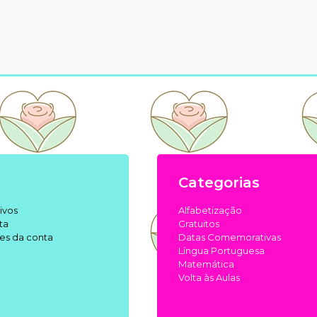
Categorias
ivos
Alfabetização
ta
Gratuitos
es da conta
Datas Comemorativas
Língua Portuguesa
Matemática
Volta às Aulas