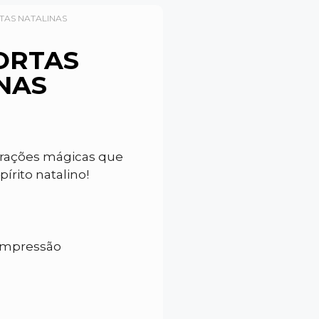
AS NATALINAS
ORTAS
NAS
rações mágicas que
írito natalino!
 impressão