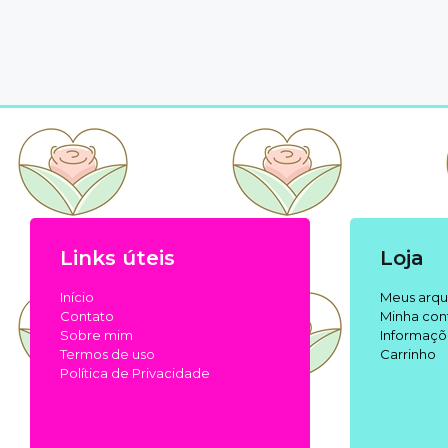
Links úteis
Loja
Início
Meus arqu
Contato
Minha con
Sobre mim
Informaçõ
Termos de uso
Carrinho
Política de Privacidade