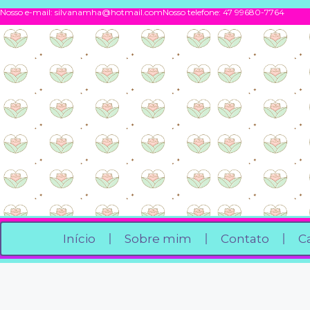
Nosso e-mail:
silvanamha@hotmail.com
Nosso telefone: 47 99680-7764
Início
Sobre mim
Contato
C