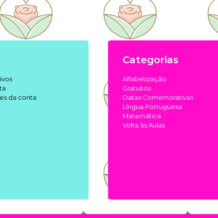
Categorias
ivos
Alfabetização
ta
Gratuitos
es da conta
Datas Comemorativas
Língua Portuguesa
Matemática
Volta às Aulas