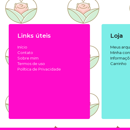
Links úteis
Loja
Início
Meus arqu
Contato
Minha con
Sobre mim
Informaçõ
Termos de uso
Carrinho
Política de Privacidade