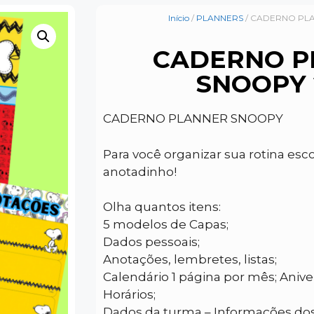
Início
/
PLANNERS
/ CADERNO PL
CADERNO P
SNOOPY 
CADERNO PLANNER SNOOPY
Para você organizar sua rotina esco
anotadinho!
Olha quantos itens:
5 modelos de Capas;
Dados pessoais;
Anotações, lembretes, listas;
Calendário 1 página por mês; Anive
Horários;
Dados da turma – Informações dos 