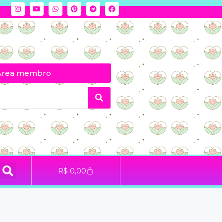
Área membro
R$
0,00