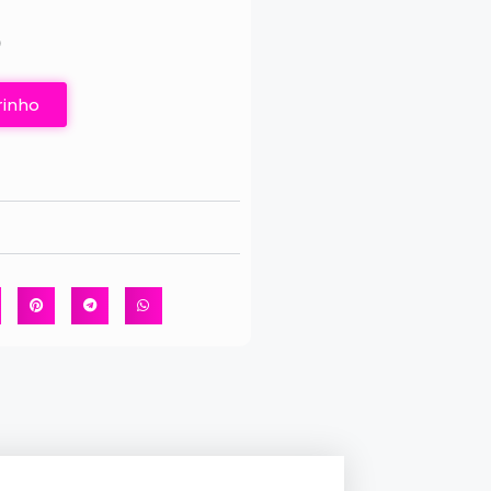
0
rinho