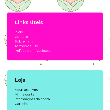
Links úteis
Início
Contato
Sobre mim
Termos de uso
Política de Privacidade
Loja
Meus arquivos
Minha conta
Informações da conta
Carrinho