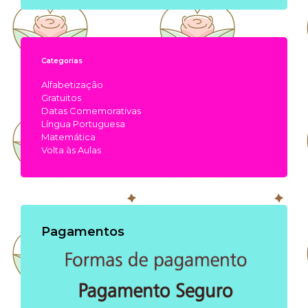
Categorias
Alfabetização
Gratuitos
Datas Comemorativas
Língua Portuguesa
Matemática
Volta às Aulas
Pagamentos