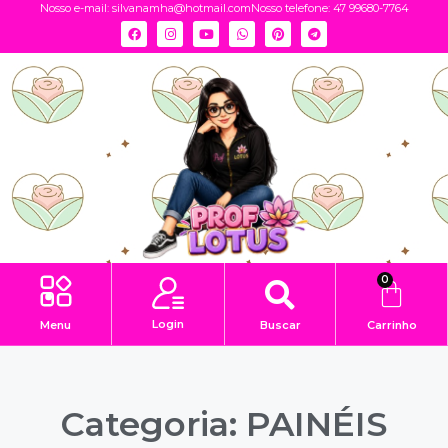
Nosso e-mail:
silvanamha@hotmail.com
Nosso telefone: 47 99680-7764
0
Login
Menu
Buscar
Carrinho
Categoria: PAINÉIS